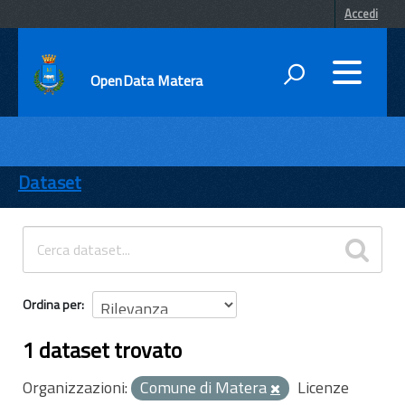
Accedi
OpenData Matera
DATI
ENTI
Dataset
TEMI
INFORMAZIONI
Ordina per
1 dataset trovato
Organizzazioni:
Comune di Matera
Licenze