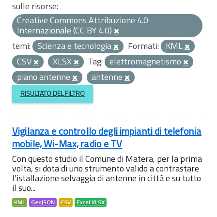
sulle risorse:
Creative Commons Attribuzione 4.0
Internazionale (CC BY 4.0)
temi:
Scienza e tecnologia
Formati:
KML
CSV
XLSX
Tag:
elettromagnetismo
piano antenne
antenne
RISULTATO DEL FILTRO
Vigilanza e controllo degli impianti di telefonia
mobile, Wi-Max, radio e TV
Con questo studio il Comune di Matera, per la prima
volta, si dota di uno strumento valido a contrastare
l’istallazione selvaggia di antenne in città e su tutto
il suo...
KML
GeoJSON
CSV
Excel XLSX