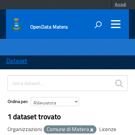
Accedi
OpenData Matera
DATI
ENTI
Dataset
TEMI
INFORMAZIONI
Ordina per
1 dataset trovato
Organizzazioni:
Comune di Matera
Licenze