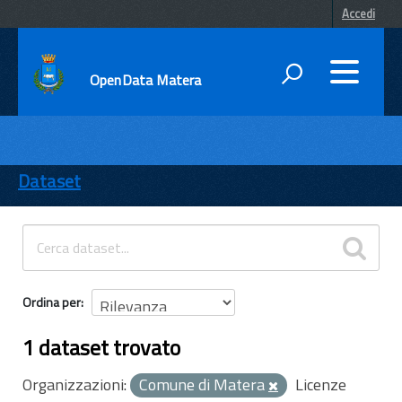
Accedi
OpenData Matera
DATI
ENTI
Dataset
TEMI
INFORMAZIONI
Ordina per
1 dataset trovato
Organizzazioni:
Comune di Matera
Licenze