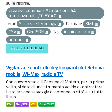
sulle risorse:
Creative Commons Attribuzione 4.0
Internazionale (CC BY 4.0)
temi:
Scienza e tecnologia
Formati:
KML
CSV
GeoJSON
Tag:
inquinamento
antenne
RISULTATO DEL FILTRO
Vigilanza e controllo degli impianti di telefonia
mobile, Wi-Max, radio e TV
Con questo studio il Comune di Matera, per la prima
volta, si dota di uno strumento valido a contrastare
l’istallazione selvaggia di antenne in città e su tutto
il suo...
KML
GeoJSON
CSV
Excel XLSX