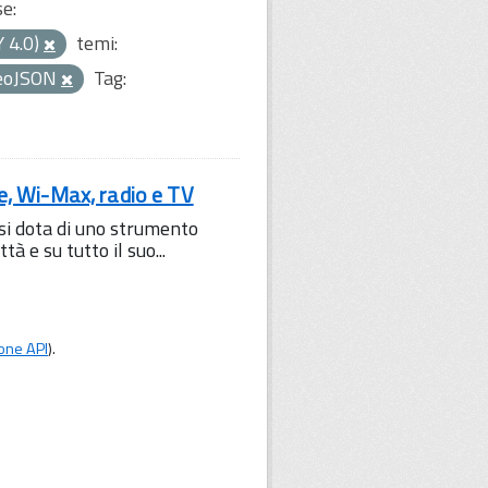
se:
Y 4.0)
temi:
eoJSON
Tag:
le, Wi-Max, radio e TV
 si dota di uno strumento
à e su tutto il suo...
one API
).