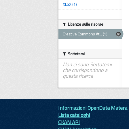
XLSX (1)
Licenze sulle risorse
Creative Commons At... (1)
Sottotemi
Non ci sono Sottotemi
che corrispondono a
questa ricerca
Informazioni OpenData Matera
Lista cataloghi
CKAN API