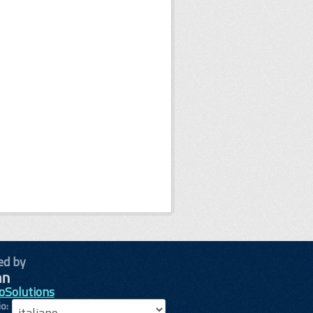
ed by
oSolutions
io