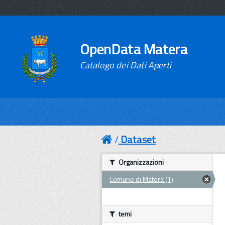
OpenData Matera
Catalogo dei Dati Aperti
Dataset
Organizzazioni
Comune di Matera (1)
temi