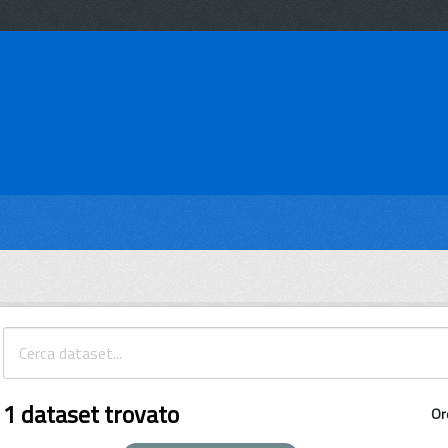
1 dataset trovato
Or