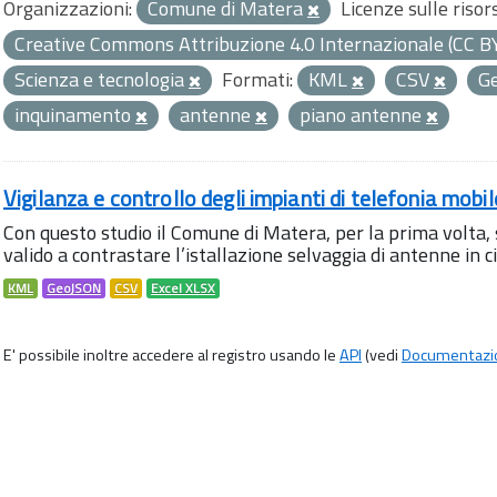
Organizzazioni:
Comune di Matera
Licenze sulle risor
Creative Commons Attribuzione 4.0 Internazionale (CC B
Scienza e tecnologia
Formati:
KML
CSV
G
inquinamento
antenne
piano antenne
Vigilanza e controllo degli impianti di telefonia mobi
Con questo studio il Comune di Matera, per la prima volta,
valido a contrastare l’istallazione selvaggia di antenne in citt
KML
GeoJSON
CSV
Excel XLSX
E' possibile inoltre accedere al registro usando le
API
(vedi
Documentazi