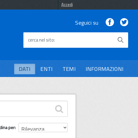
Accedi
Facebook
Twi
Seguici su
cerca nel sito
DATI
ENTI
TEMI
INFORMAZIONI
dina per