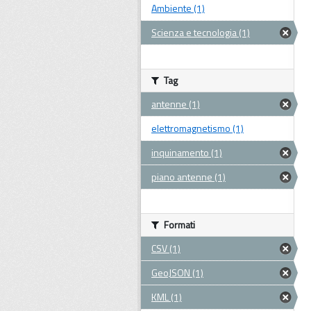
Ambiente (1)
Scienza e tecnologia (1)
Tag
antenne (1)
elettromagnetismo (1)
inquinamento (1)
piano antenne (1)
Formati
CSV (1)
GeoJSON (1)
KML (1)