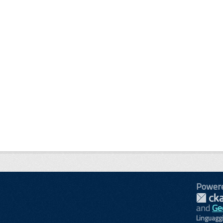
Power
and
Ge
Linguagg