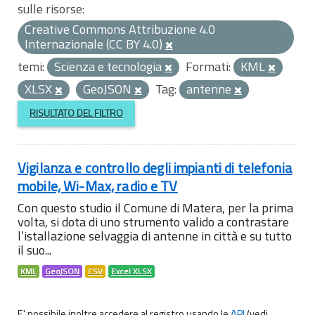
sulle risorse:
Creative Commons Attribuzione 4.0
Internazionale (CC BY 4.0)
temi:
Scienza e tecnologia
Formati:
KML
XLSX
GeoJSON
Tag:
antenne
RISULTATO DEL FILTRO
Vigilanza e controllo degli impianti di telefonia
mobile, Wi-Max, radio e TV
Con questo studio il Comune di Matera, per la prima
volta, si dota di uno strumento valido a contrastare
l’istallazione selvaggia di antenne in città e su tutto
il suo...
KML
GeoJSON
CSV
Excel XLSX
E' possibile inoltre accedere al registro usando le
API
(vedi