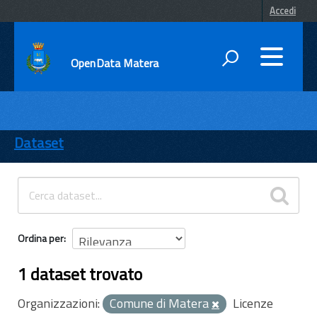
Accedi
OpenData Matera
DATI
ENTI
Dataset
TEMI
INFORMAZIONI
Ordina per
1 dataset trovato
Organizzazioni:
Comune di Matera
Licenze