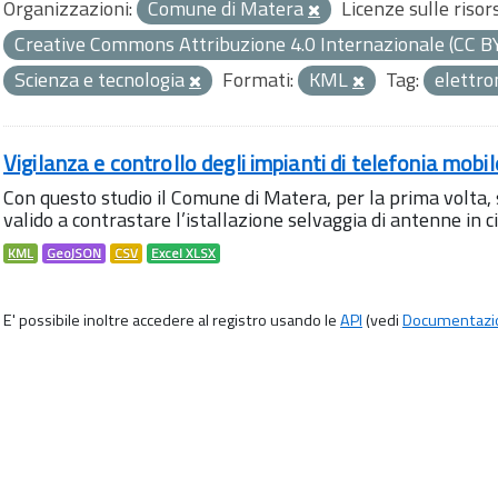
Organizzazioni:
Comune di Matera
Licenze sulle risor
Creative Commons Attribuzione 4.0 Internazionale (CC B
Scienza e tecnologia
Formati:
KML
Tag:
elettr
Vigilanza e controllo degli impianti di telefonia mobi
Con questo studio il Comune di Matera, per la prima volta,
valido a contrastare l’istallazione selvaggia di antenne in citt
KML
GeoJSON
CSV
Excel XLSX
E' possibile inoltre accedere al registro usando le
API
(vedi
Documentazi