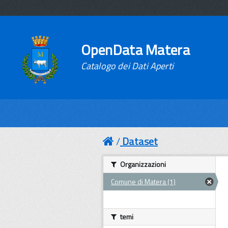
OpenData Matera
Catalogo dei Dati Aperti
Dataset
Organizzazioni
Comune di Matera (1)
temi