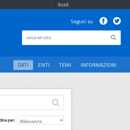
Accedi
Facebook
Twi
Seguici su
cerca nel sito
DATI
ENTI
TEMI
INFORMAZIONI
dina per