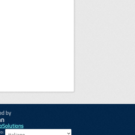
ed by
oSolutions
io