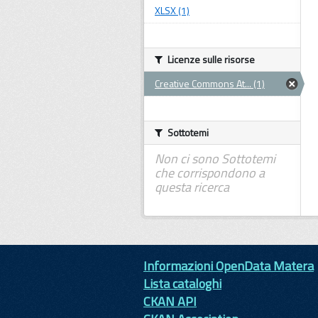
XLSX (1)
Licenze sulle risorse
Creative Commons At... (1)
Sottotemi
Non ci sono Sottotemi
che corrispondono a
questa ricerca
Informazioni OpenData Matera
Lista cataloghi
CKAN API