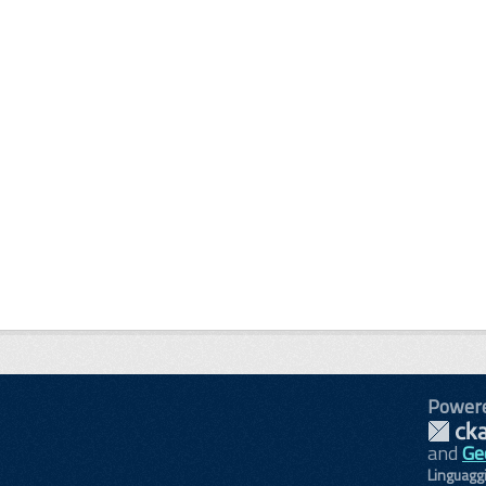
Power
and
Ge
Linguagg