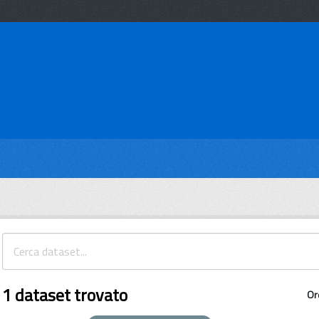
1 dataset trovato
Or