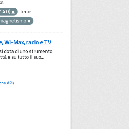
se:
Y 4.0)
temi:
omagnetismo
le, Wi-Max, radio e TV
 si dota di uno strumento
à e su tutto il suo...
one API
).