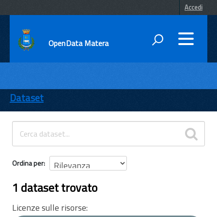
Accedi
OpenData Matera
DATI
ENTI
Dataset
TEMI
INFORMAZIONI
Ordina per
1 dataset trovato
Licenze sulle risorse: