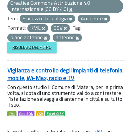
Creative Commons Attribuzione 4.0
Internazionale (CC BY 4.0)
temi:
Scienza e tecnologia
Ambiente
Formati:
KML
CSV
Tag:
piano antenne
antenne
RISULTATO DEL FILTRO
Vigilanza e controllo degli impianti di telefonia
mobile, Wi-Max, radio e TV
Con questo studio il Comune di Matera, per la prima
volta, si dota di uno strumento valido a contrastare
l’istallazione selvaggia di antenne in città e su tutto
il suo...
KML
GeoJSON
CSV
Excel XLSX
E' possibile inoltre accedere al registro usando le
API
(vedi