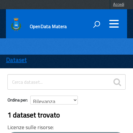
Accedi
OpenData Matera
DATI
ENTI
Dataset
TEMI
INFORMAZIONI
Ordina per
1 dataset trovato
Licenze sulle risorse: