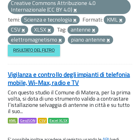
Creative Commons Attribuzione 4.0
Internazionale (CC BY 4.0)
temi:
Scienza e tecnologia
Formati:
KML
CSV
XLSX
Tag:
antenne
elettromagnetismo
piano antenne
RISULTATO DEL FILTRO
Vigilanza e controllo degli impianti di telefonia
mobile, Wi-Max, radio e TV
Con questo studio il Comune di Matera, per la prima
volta, si dota di uno strumento valido a contrastare
l’istallazione selvaggia di antenne in città e su tutto
il suo...
KML
GeoJSON
CSV
Excel XLSX
E' possibile inoltre accedere al registro usando le
API
(vedi