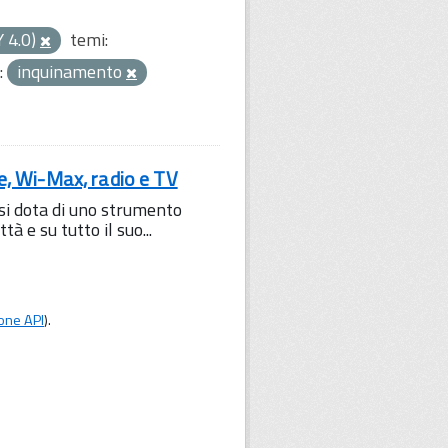
Y 4.0)
temi:
:
inquinamento
le, Wi-Max, radio e TV
 si dota di uno strumento
à e su tutto il suo...
one API
).