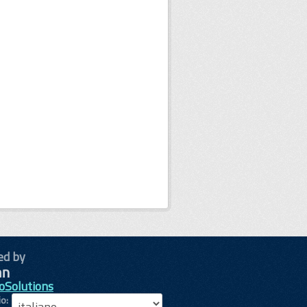
ed by
oSolutions
io