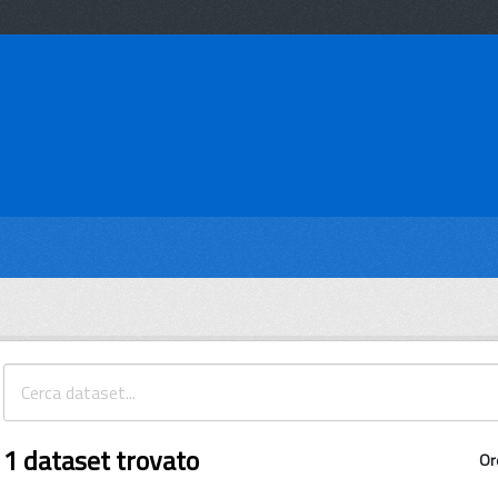
1 dataset trovato
Or