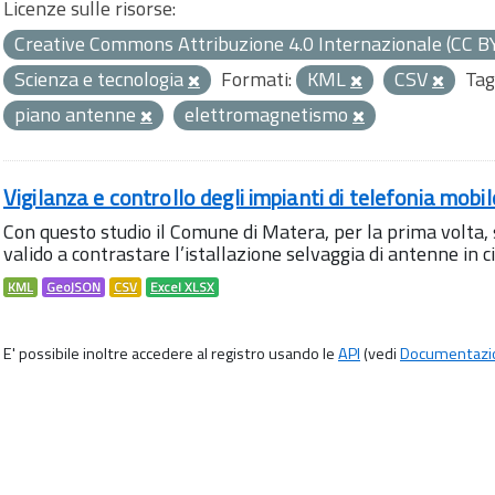
Licenze sulle risorse:
Creative Commons Attribuzione 4.0 Internazionale (CC B
Scienza e tecnologia
Formati:
KML
CSV
Tag
piano antenne
elettromagnetismo
Vigilanza e controllo degli impianti di telefonia mobi
Con questo studio il Comune di Matera, per la prima volta,
valido a contrastare l’istallazione selvaggia di antenne in citt
KML
GeoJSON
CSV
Excel XLSX
E' possibile inoltre accedere al registro usando le
API
(vedi
Documentazi