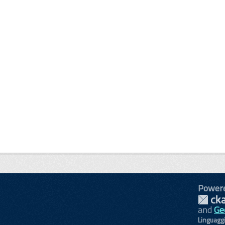
Power
and
Ge
Linguagg