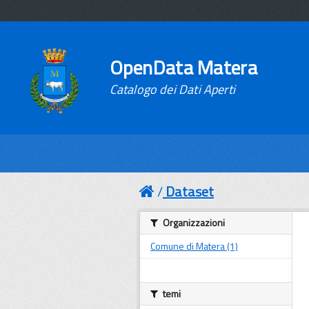
OpenData Matera
Catalogo dei Dati Aperti
Dataset
Organizzazioni
Comune di Matera (1)
temi