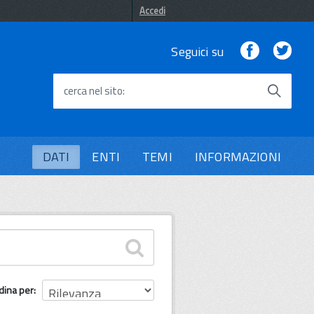
Accedi
Facebook
Twi
Seguici su
cerca nel sito
DATI
ENTI
TEMI
INFORMAZIONI
dina per