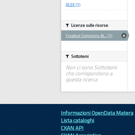
XLSX (1)
Licenze sulle risorse
Creative Commons At... (1)
Sottotemi
Non ci sono Sottotemi
che corrispondono a
questa ricerca
Informazioni OpenData Matera
Lista cataloghi
CKAN API