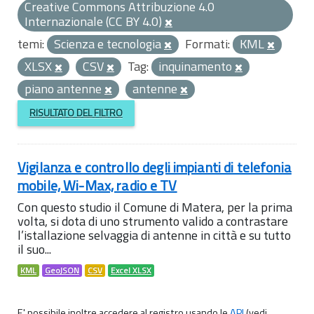
Creative Commons Attribuzione 4.0
Internazionale (CC BY 4.0)
temi:
Scienza e tecnologia
Formati:
KML
XLSX
CSV
Tag:
inquinamento
piano antenne
antenne
RISULTATO DEL FILTRO
Vigilanza e controllo degli impianti di telefonia
mobile, Wi-Max, radio e TV
Con questo studio il Comune di Matera, per la prima
volta, si dota di uno strumento valido a contrastare
l’istallazione selvaggia di antenne in città e su tutto
il suo...
KML
GeoJSON
CSV
Excel XLSX
E' possibile inoltre accedere al registro usando le
API
(vedi