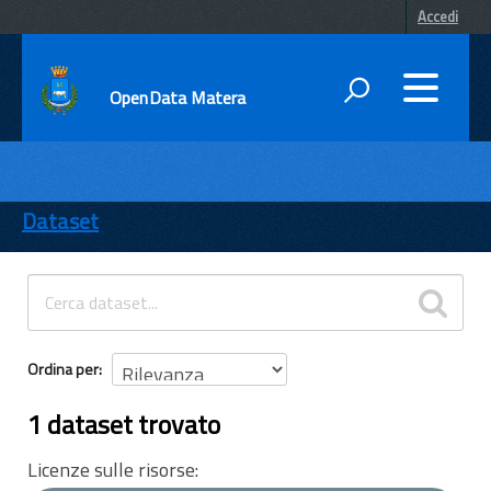
Accedi
OpenData Matera
DATI
ENTI
Dataset
TEMI
INFORMAZIONI
Ordina per
1 dataset trovato
Licenze sulle risorse: