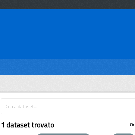
1 dataset trovato
Or