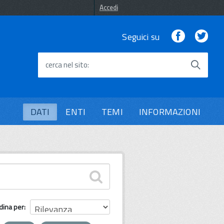
Accedi
Facebook
Twi
Seguici su
cerca nel sito
DATI
ENTI
TEMI
INFORMAZIONI
dina per