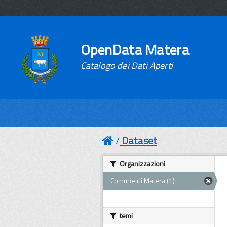
OpenData Matera
Catalogo dei Dati Aperti
Dataset
Organizzazioni
Comune di Matera (1)
temi