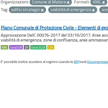
Organizzazioni:
Comune di Matera
Formati:
KML
Tag:
edifici strategici
viabilità di emergenza
ar
Piano Comunale di Protezione Civile - Elementi di ges
Approvazione DelC 00076-2017 del 03/10/2017. Aree accog
viabilità di emergenza, zone di confluenza, aree ammass
KML
GeoJSON
ZIP
Excel XLSX
CSV
E' possibile inoltre accedere al registro usando le
API
(vedi
Documentazi