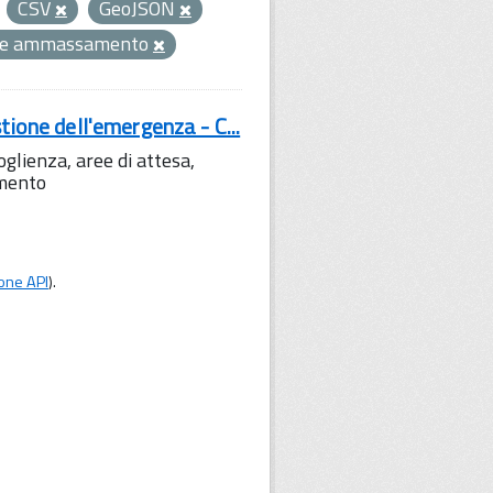
CSV
GeoJSON
ee ammassamento
tione dell'emergenza - C...
lienza, aree di attesa,
amento
one API
).