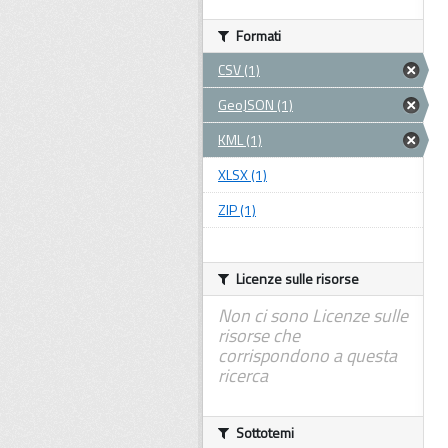
Formati
CSV (1)
GeoJSON (1)
KML (1)
XLSX (1)
ZIP (1)
Licenze sulle risorse
Non ci sono Licenze sulle
risorse che
corrispondono a questa
ricerca
Sottotemi