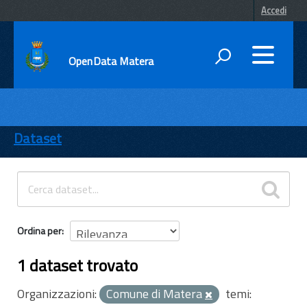
Accedi
OpenData Matera
DATI
ENTI
Dataset
TEMI
INFORMAZIONI
Ordina per
1 dataset trovato
Organizzazioni:
Comune di Matera
temi: