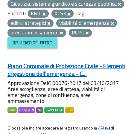
Giustizia, sistema giuridico e sicurezza pubblica
Formati:
KML
XLSX
Tag:
edifici strategici
viabilità di emergenza
aree ammassamento
PCPC
RISULTATO DEL FILTRO
Piano Comunale di Protezione Civile - Elementi
di gestione dell'emergenza - C...
Approvazione DelC 00076-2017 del 03/10/2017.
Aree accoglienza, aree di attesa, viabilità di
emergenza, zone di confluenza, aree
ammassamento
KML
GeoJSON
ZIP
Excel XLSX
CSV
E' possibile inoltre accedere al registro usando le
API
(vedi