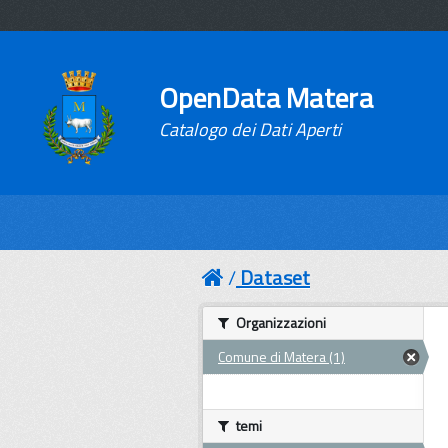
OpenData Matera
Catalogo dei Dati Aperti
Dataset
Organizzazioni
Comune di Matera (1)
temi