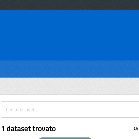
1 dataset trovato
Or