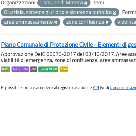
Organizzazioni:
Comune di Matera
temi:
Giustizia, sistema giuridico e sicurezza pubblica
Forma
aree ammassamento
zone confluenza
viabili
Piano Comunale di Protezione Civile - Elementi di ges
Approvazione DelC 00076-2017 del 03/10/2017. Aree accog
viabilità di emergenza, zone di confluenza, aree ammass
KML
GeoJSON
ZIP
Excel XLSX
CSV
E' possibile inoltre accedere al registro usando le
API
(vedi
Documentazi