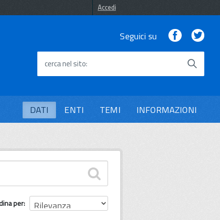
Accedi
Facebook
Twi
Seguici su
cerca nel sito
DATI
ENTI
TEMI
INFORMAZIONI
dina per