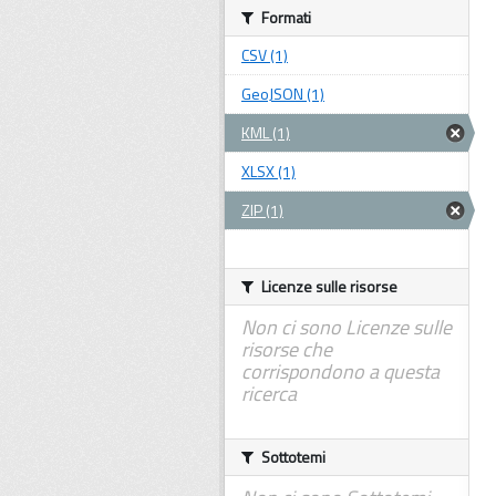
Formati
CSV (1)
GeoJSON (1)
KML (1)
XLSX (1)
ZIP (1)
Licenze sulle risorse
Non ci sono Licenze sulle
risorse che
corrispondono a questa
ricerca
Sottotemi