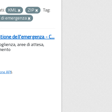
ti:
KML
ZIP
Tag:
tà di emergenza
tione dell'emergenza - C...
lienza, aree di attesa,
amento
one API
).