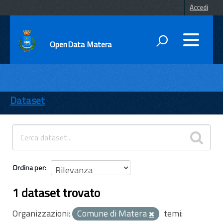
Accedi
OpenData Matera
DATI
ENTI
Dataset
TEMI
INFORMAZIONI
Ordina per
1 dataset trovato
Organizzazioni:
Comune di Matera
temi: