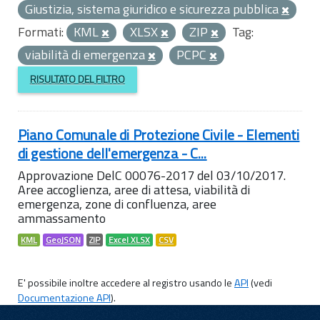
Giustizia, sistema giuridico e sicurezza pubblica
Formati:
KML
XLSX
ZIP
Tag:
viabilità di emergenza
PCPC
RISULTATO DEL FILTRO
Piano Comunale di Protezione Civile - Elementi
di gestione dell'emergenza - C...
Approvazione DelC 00076-2017 del 03/10/2017.
Aree accoglienza, aree di attesa, viabilità di
emergenza, zone di confluenza, aree
ammassamento
KML
GeoJSON
ZIP
Excel XLSX
CSV
E' possibile inoltre accedere al registro usando le
API
(vedi
Documentazione API
).