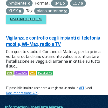
Ambiente
Formati:
KML
CSV
XLSX
Tag:
piano antenne
RISULTATO DEL FILTRO
Vigilanza e controllo degli impianti di telefonia
mobile, Wi-Max, radio e TV
Con questo studio il Comune di Matera, per la prima
volta, si dota di uno strumento valido a contrastare
l’istallazione selvaggia di antenne in città e su tutto
il suo...
KML
GeoJSON
CSV
Excel XLSX
E' possibile inoltre accedere al registro usando le
API
(vedi
Documentazione API
).
Informazioni OpenData Matera