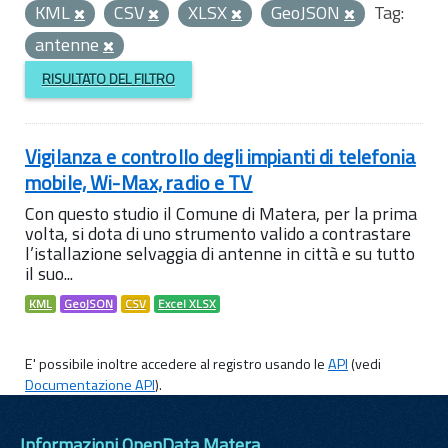
KML
CSV
XLSX
GeoJSON
Tag:
antenne
RISULTATO DEL FILTRO
Vigilanza e controllo degli impianti di telefonia
mobile, Wi-Max, radio e TV
Con questo studio il Comune di Matera, per la prima
volta, si dota di uno strumento valido a contrastare
l’istallazione selvaggia di antenne in città e su tutto
il suo...
KML
GeoJSON
CSV
Excel XLSX
E' possibile inoltre accedere al registro usando le
API
(vedi
Documentazione API
).
Informazioni OpenData Matera