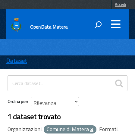
Accedi
OpenData Matera
DATI
ENTI
Dataset
TEMI
INFORMAZIONI
Ordina per
1 dataset trovato
Organizzazioni:
Comune di Matera
Formati: