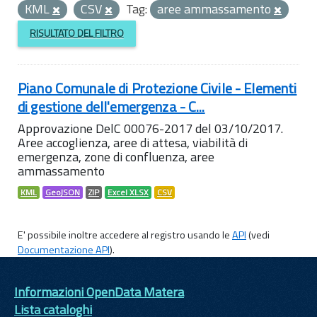
KML
CSV
Tag:
aree ammassamento
RISULTATO DEL FILTRO
Piano Comunale di Protezione Civile - Elementi
di gestione dell'emergenza - C...
Approvazione DelC 00076-2017 del 03/10/2017.
Aree accoglienza, aree di attesa, viabilità di
emergenza, zone di confluenza, aree
ammassamento
KML
GeoJSON
ZIP
Excel XLSX
CSV
E' possibile inoltre accedere al registro usando le
API
(vedi
Documentazione API
).
Informazioni OpenData Matera
Lista cataloghi