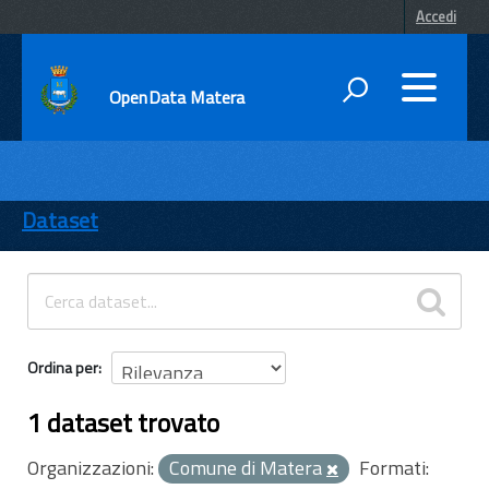
Accedi
OpenData Matera
DATI
ENTI
Dataset
TEMI
INFORMAZIONI
Ordina per
1 dataset trovato
Organizzazioni:
Comune di Matera
Formati: