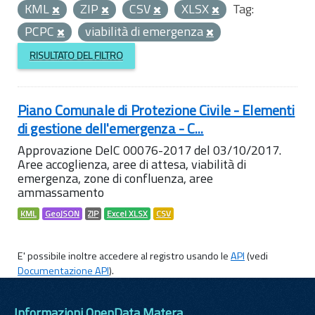
KML
ZIP
CSV
XLSX
Tag:
PCPC
viabilità di emergenza
RISULTATO DEL FILTRO
Piano Comunale di Protezione Civile - Elementi
di gestione dell'emergenza - C...
Approvazione DelC 00076-2017 del 03/10/2017.
Aree accoglienza, aree di attesa, viabilità di
emergenza, zone di confluenza, aree
ammassamento
KML
GeoJSON
ZIP
Excel XLSX
CSV
E' possibile inoltre accedere al registro usando le
API
(vedi
Documentazione API
).
Informazioni OpenData Matera