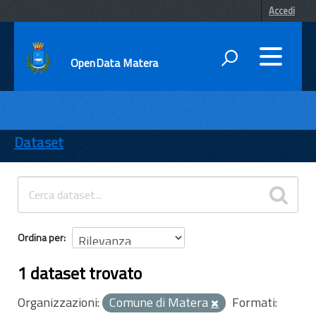
Accedi
OpenData Matera
DATI
ENTI
Dataset
TEMI
INFORMAZIONI
Ordina per
1 dataset trovato
Organizzazioni:
Comune di Matera
Formati: