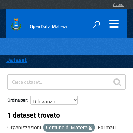
Accedi
OpenData Matera
DATI
ENTI
Dataset
TEMI
INFORMAZIONI
Ordina per
1 dataset trovato
Organizzazioni:
Comune di Matera
Formati: