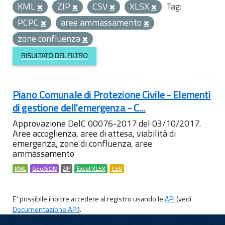
KML
ZIP
CSV
XLSX
Tag:
PCPC
aree ammassamento
zone confluenza
RISULTATO DEL FILTRO
Piano Comunale di Protezione Civile - Elementi
di gestione dell'emergenza - C...
Approvazione DelC 00076-2017 del 03/10/2017.
Aree accoglienza, aree di attesa, viabilità di
emergenza, zone di confluenza, aree
ammassamento
KML
GeoJSON
ZIP
Excel XLSX
CSV
E' possibile inoltre accedere al registro usando le
API
(vedi
Documentazione API
).