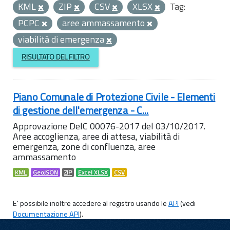
KML
ZIP
CSV
XLSX
Tag:
PCPC
aree ammassamento
viabilità di emergenza
RISULTATO DEL FILTRO
Piano Comunale di Protezione Civile - Elementi
di gestione dell'emergenza - C...
Approvazione DelC 00076-2017 del 03/10/2017.
Aree accoglienza, aree di attesa, viabilità di
emergenza, zone di confluenza, aree
ammassamento
KML
GeoJSON
ZIP
Excel XLSX
CSV
E' possibile inoltre accedere al registro usando le
API
(vedi
Documentazione API
).