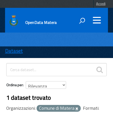
Accedi
OpenData Matera
DATI
ENTI
Dataset
TEMI
INFORMAZIONI
Ordina per
1 dataset trovato
Organizzazioni:
Comune di Matera
Formati: