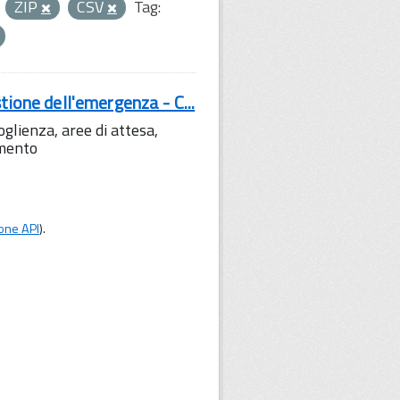
ZIP
CSV
Tag:
tione dell'emergenza - C...
lienza, aree di attesa,
amento
one API
).