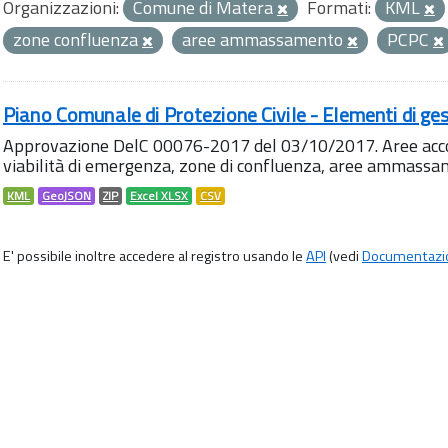
Organizzazioni:
Comune di Matera
Formati:
KML
zone confluenza
aree ammassamento
PCPC
Piano Comunale di Protezione Civile - Elementi di ges
Approvazione DelC 00076-2017 del 03/10/2017. Aree accog
viabilità di emergenza, zone di confluenza, aree ammass
KML
GeoJSON
ZIP
Excel XLSX
CSV
E' possibile inoltre accedere al registro usando le
API
(vedi
Documentazi