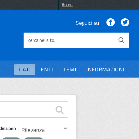
Accedi
Facebook
Twi
Seguici su
cerca nel sito
DATI
ENTI
TEMI
INFORMAZIONI
dina per