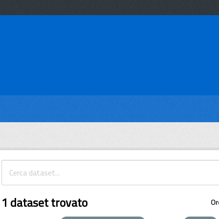
1 dataset trovato
Or