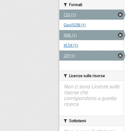
Formati
CSV (1)
GeoJSON (1)
KML (1)
XLSX (1)
ZIP (1)
Licenze sulle risorse
Non ci sono Licenze sulle
risorse che
corrispondono a questa
ricerca
Sottotemi