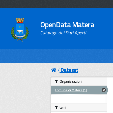
OpenData Matera
Catalogo dei Dati Aperti
Dataset
Organizzazioni
Comune di Matera (1)
temi