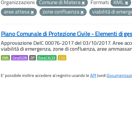
Organizzazioni:
Comune di Matera
Formati:
KML
aree attesa
zone confluenza
viabilità di emer
Piano Comunale di Protezione Civile - Elementi di ges
Approvazione DelC 00076-2017 del 03/10/2017. Aree accog
viabilità di emergenza, zone di confluenza, aree ammass
KML
GeoJSON
ZIP
Excel XLSX
CSV
E' possibile inoltre accedere al registro usando le
API
(vedi
Documentazi