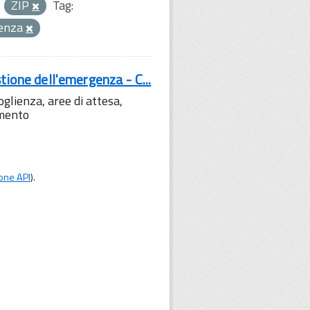
ZIP
Tag:
genza
tione dell'emergenza - C...
lienza, aree di attesa,
amento
one API
).