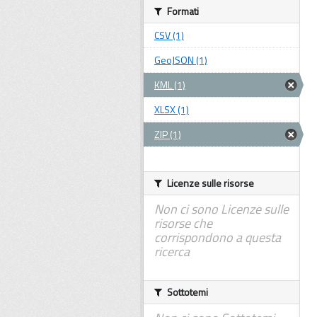
Formati
CSV (1)
GeoJSON (1)
KML (1)
XLSX (1)
ZIP (1)
Licenze sulle risorse
Non ci sono Licenze sulle
risorse che
corrispondono a questa
ricerca
Sottotemi