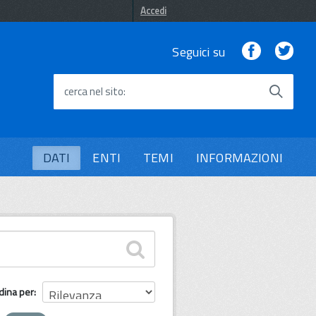
Accedi
Facebook
Twi
Seguici su
cerca nel sito
DATI
ENTI
TEMI
INFORMAZIONI
dina per