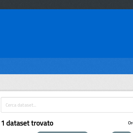
1 dataset trovato
Or