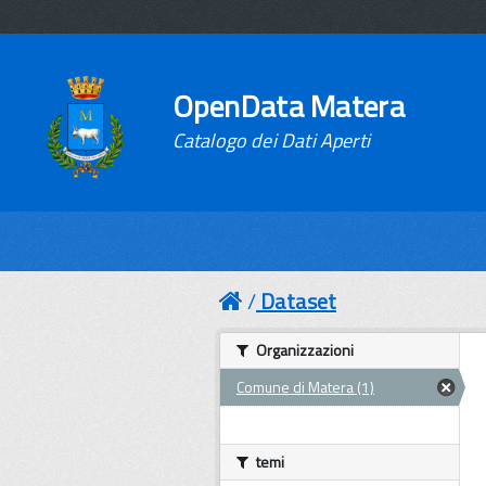
OpenData Matera
Catalogo dei Dati Aperti
Dataset
Organizzazioni
Comune di Matera (1)
temi