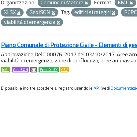
Organizzazioni:
Comune di Matera
Formati:
KML
XLSX
GeoJSON
Tag:
edifici strategici
PCP
viabilità di emergenza
Piano Comunale di Protezione Civile - Elementi di ges
Approvazione DelC 00076-2017 del 03/10/2017. Aree accog
viabilità di emergenza, zone di confluenza, aree ammass
KML
GeoJSON
ZIP
Excel XLSX
CSV
E' possibile inoltre accedere al registro usando le
API
(vedi
Documentazi