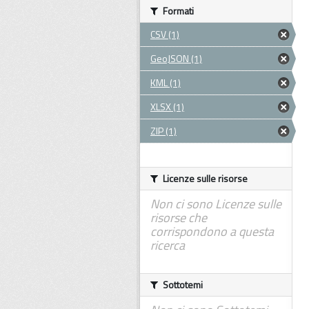
Formati
CSV (1)
GeoJSON (1)
KML (1)
XLSX (1)
ZIP (1)
Licenze sulle risorse
Non ci sono Licenze sulle
risorse che
corrispondono a questa
ricerca
Sottotemi