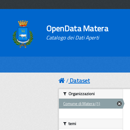
OpenData Matera
Catalogo dei Dati Aperti
Dataset
Organizzazioni
Comune di Matera (1)
temi