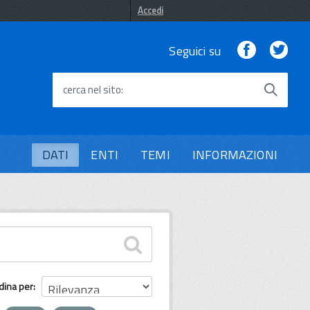
Accedi
Facebook
Twi
Seguici su
cerca nel sito
DATI
ENTI
TEMI
INFORMAZIONI
dina per