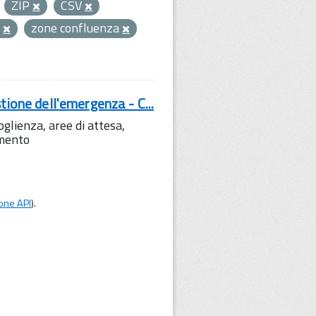
ZIP
CSV
C
zone confluenza
tione dell'emergenza - C...
lienza, aree di attesa,
amento
one API
).