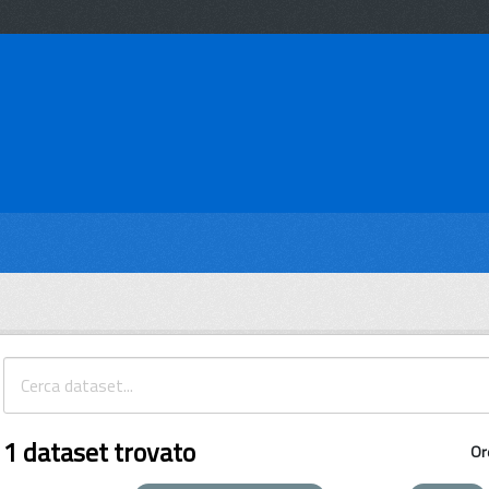
1 dataset trovato
Or