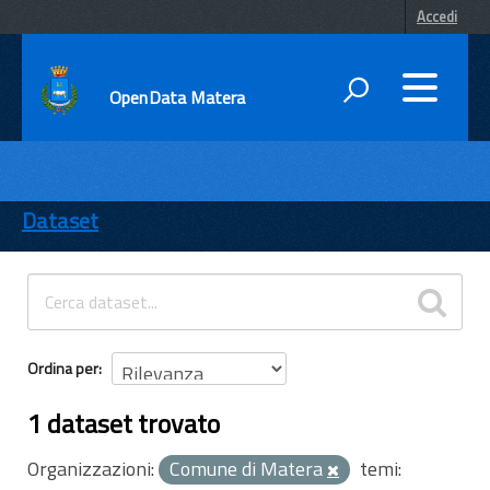
Accedi
OpenData Matera
DATI
ENTI
Dataset
TEMI
INFORMAZIONI
Ordina per
1 dataset trovato
Organizzazioni:
Comune di Matera
temi: