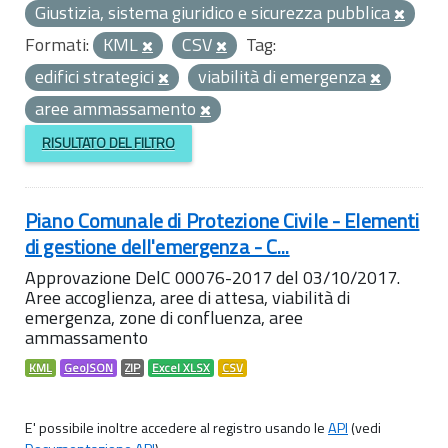
Giustizia, sistema giuridico e sicurezza pubblica
Formati:
KML
CSV
Tag:
edifici strategici
viabilità di emergenza
aree ammassamento
RISULTATO DEL FILTRO
Piano Comunale di Protezione Civile - Elementi
di gestione dell'emergenza - C...
Approvazione DelC 00076-2017 del 03/10/2017.
Aree accoglienza, aree di attesa, viabilità di
emergenza, zone di confluenza, aree
ammassamento
KML
GeoJSON
ZIP
Excel XLSX
CSV
E' possibile inoltre accedere al registro usando le
API
(vedi