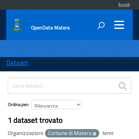
Accedi
OpenData Matera
DATI
ENTI
Dataset
TEMI
INFORMAZIONI
Ordina per
1 dataset trovato
Organizzazioni:
Comune di Matera
temi: