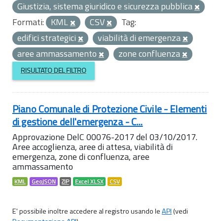
Giustizia, sistema giuridico e sicurezza pubblica
Formati:
KML
CSV
Tag:
edifici strategici
viabilità di emergenza
aree ammassamento
zone confluenza
RISULTATO DEL FILTRO
Piano Comunale di Protezione Civile - Elementi
di gestione dell'emergenza - C...
Approvazione DelC 00076-2017 del 03/10/2017.
Aree accoglienza, aree di attesa, viabilità di
emergenza, zone di confluenza, aree
ammassamento
KML
GeoJSON
ZIP
Excel XLSX
CSV
E' possibile inoltre accedere al registro usando le
API
(vedi