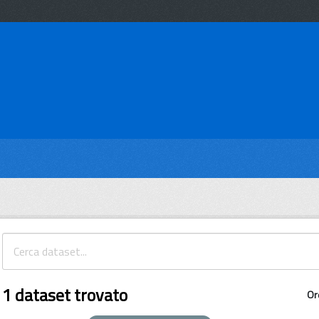
1 dataset trovato
Or