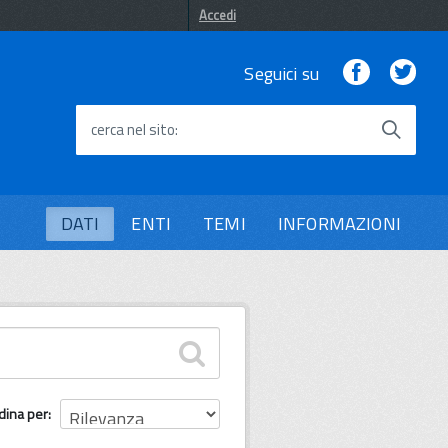
Accedi
Facebook
Twi
Seguici su
cerca nel sito
DATI
ENTI
TEMI
INFORMAZIONI
dina per