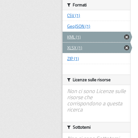
Formati
CSV (1)
GeoJSON (1)
KML (1)
XLSX (1)
ZIP (1)
Licenze sulle risorse
Non ci sono Licenze sulle
risorse che
corrispondono a questa
ricerca
Sottotemi