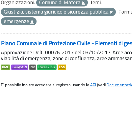
Organizzazioni:
Comune di Matera
temi:
Giustizia, sistema giuridico e sicurezza pubblica
Forma
emergenze
Piano Comunale di Protezione Civile - Elementi di ges
Approvazione DelC 00076-2017 del 03/10/2017. Aree accog
viabilità di emergenza, zone di confluenza, aree ammass
KML
GeoJSON
ZIP
Excel XLSX
CSV
E' possibile inoltre accedere al registro usando le
API
(vedi
Documentazi