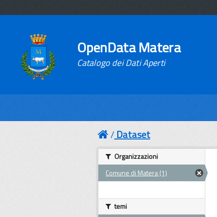
OpenData Matera
Catalogo dei Dati Aperti
Dataset
Organizzazioni
Comune di Matera (1)
temi