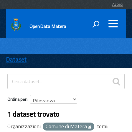
Accedi
OpenData Matera
DATI
ENTI
Dataset
TEMI
INFORMAZIONI
Ordina per
1 dataset trovato
Organizzazioni:
Comune di Matera
temi: