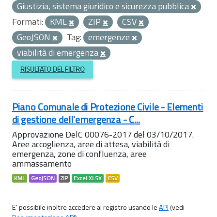
Giustizia, sistema giuridico e sicurezza pubblica
Formati:
KML
ZIP
CSV
GeoJSON
Tag:
emergenze
viabilità di emergenza
RISULTATO DEL FILTRO
Piano Comunale di Protezione Civile - Elementi
di gestione dell'emergenza - C...
Approvazione DelC 00076-2017 del 03/10/2017.
Aree accoglienza, aree di attesa, viabilità di
emergenza, zone di confluenza, aree
ammassamento
KML
GeoJSON
ZIP
Excel XLSX
CSV
E' possibile inoltre accedere al registro usando le
API
(vedi