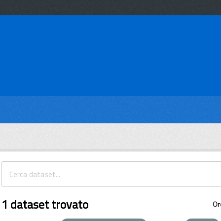
1 dataset trovato
Or