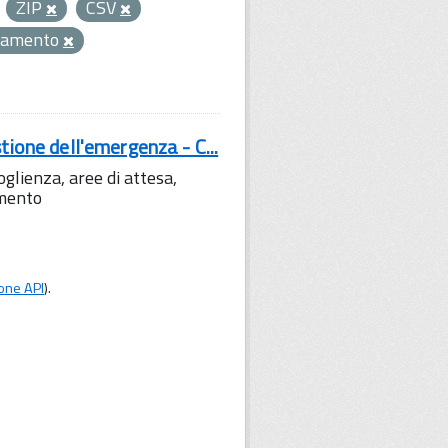
ZIP
CSV
samento
tione dell'emergenza - C...
lienza, aree di attesa,
amento
one API
).