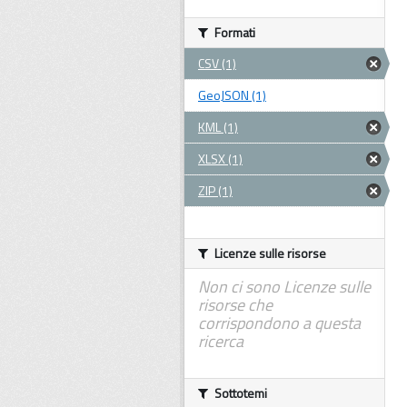
Formati
CSV (1)
GeoJSON (1)
KML (1)
XLSX (1)
ZIP (1)
Licenze sulle risorse
Non ci sono Licenze sulle
risorse che
corrispondono a questa
ricerca
Sottotemi