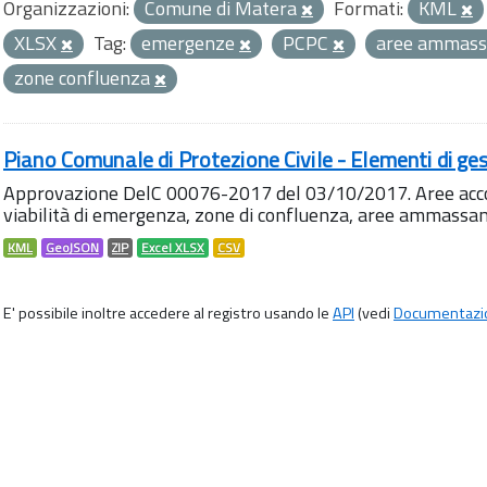
Organizzazioni:
Comune di Matera
Formati:
KML
XLSX
Tag:
emergenze
PCPC
aree ammas
zone confluenza
Piano Comunale di Protezione Civile - Elementi di ges
Approvazione DelC 00076-2017 del 03/10/2017. Aree accog
viabilità di emergenza, zone di confluenza, aree ammass
KML
GeoJSON
ZIP
Excel XLSX
CSV
E' possibile inoltre accedere al registro usando le
API
(vedi
Documentazi