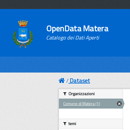
OpenData Matera
Catalogo dei Dati Aperti
Dataset
Organizzazioni
Comune di Matera (1)
temi