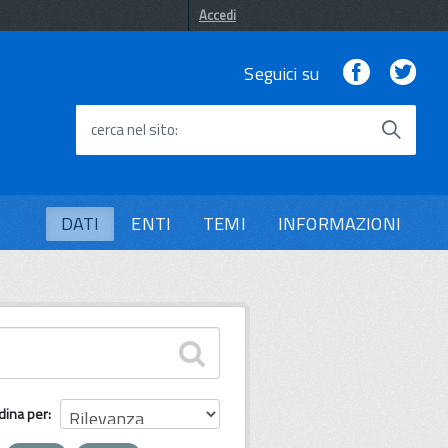
Accedi
Facebook
Twi
Seguici su
cerca nel sito
DATI
ENTI
TEMI
INFORMAZIONI
dina per