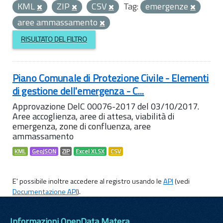
KML
ZIP
CSV
Tag:
emergenze
aree ammassamento
RISULTATO DEL FILTRO
Piano Comunale di Protezione Civile - Elementi
di gestione dell'emergenza - C...
Approvazione DelC 00076-2017 del 03/10/2017.
Aree accoglienza, aree di attesa, viabilità di
emergenza, zone di confluenza, aree
ammassamento
KML
GeoJSON
ZIP
Excel XLSX
CSV
E' possibile inoltre accedere al registro usando le
API
(vedi
Documentazione API
).
Informazioni OpenData Matera