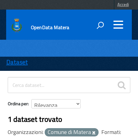
Accedi
OpenData Matera
DATI
ENTI
Dataset
TEMI
INFORMAZIONI
Ordina per
1 dataset trovato
Organizzazioni:
Comune di Matera
Formati: