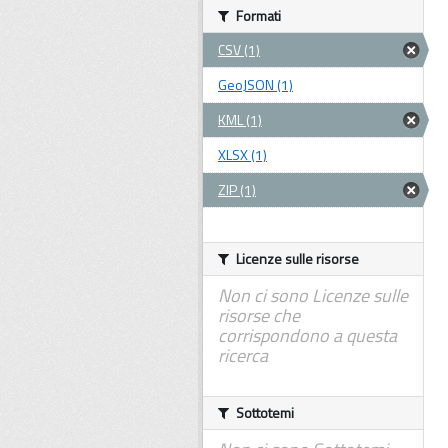
Formati
CSV (1)
GeoJSON (1)
KML (1)
XLSX (1)
ZIP (1)
Licenze sulle risorse
Non ci sono Licenze sulle
risorse che
corrispondono a questa
ricerca
Sottotemi