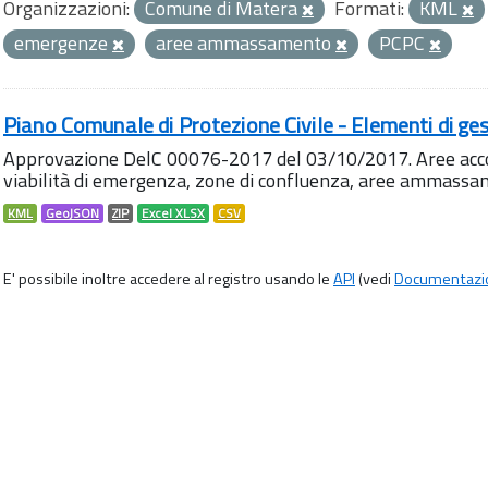
Organizzazioni:
Comune di Matera
Formati:
KML
emergenze
aree ammassamento
PCPC
Piano Comunale di Protezione Civile - Elementi di ges
Approvazione DelC 00076-2017 del 03/10/2017. Aree accog
viabilità di emergenza, zone di confluenza, aree ammass
KML
GeoJSON
ZIP
Excel XLSX
CSV
E' possibile inoltre accedere al registro usando le
API
(vedi
Documentazi