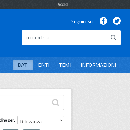
Accedi
Facebook
Twi
Seguici su
cerca nel sito
DATI
ENTI
TEMI
INFORMAZIONI
dina per