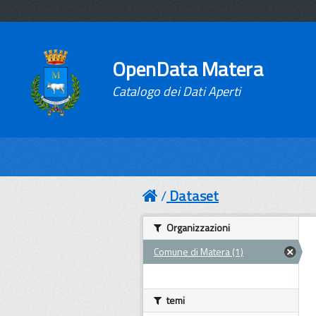
OpenData Matera
Catalogo dei Dati Aperti
Dataset
Organizzazioni
Comune di Matera (1)
temi