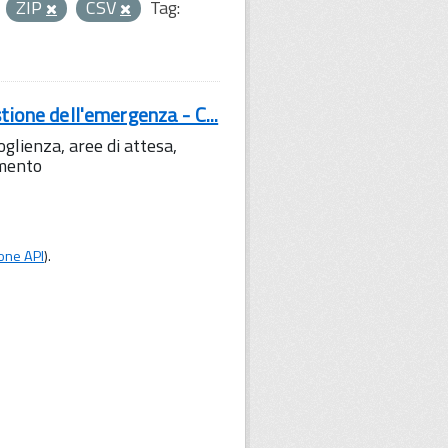
ZIP
CSV
Tag:
tione dell'emergenza - C...
lienza, aree di attesa,
amento
one API
).