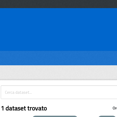
1 dataset trovato
Or