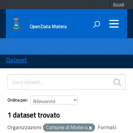
Accedi
OpenData Matera
DATI
ENTI
Dataset
TEMI
INFORMAZIONI
Ordina per
1 dataset trovato
Organizzazioni:
Comune di Matera
Formati: