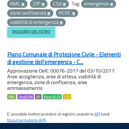
KML
ZIP
CSV
Tag:
emergenze
zone confluenza
PCPC
viabilità di emergenza
RISULTATO DEL FILTRO
Piano Comunale di Protezione Civile - Elementi
di gestione dell'emergenza - C...
Approvazione DelC 00076-2017 del 03/10/2017.
Aree accoglienza, aree di attesa, viabilità di
emergenza, zone di confluenza, aree
ammassamento
KML
GeoJSON
ZIP
Excel XLSX
CSV
E' possibile inoltre accedere al registro usando le
API
(vedi
Documentazione API
).