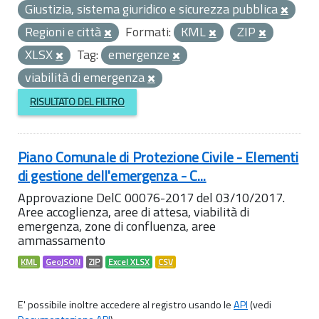
Giustizia, sistema giuridico e sicurezza pubblica
Regioni e città
Formati:
KML
ZIP
XLSX
Tag:
emergenze
viabilità di emergenza
RISULTATO DEL FILTRO
Piano Comunale di Protezione Civile - Elementi
di gestione dell'emergenza - C...
Approvazione DelC 00076-2017 del 03/10/2017.
Aree accoglienza, aree di attesa, viabilità di
emergenza, zone di confluenza, aree
ammassamento
KML
GeoJSON
ZIP
Excel XLSX
CSV
E' possibile inoltre accedere al registro usando le
API
(vedi