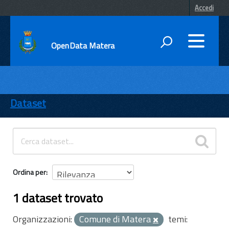
Accedi
OpenData Matera
DATI
ENTI
Dataset
TEMI
INFORMAZIONI
Ordina per
1 dataset trovato
Organizzazioni:
Comune di Matera
temi: