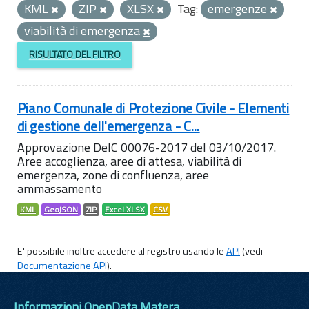
KML
ZIP
XLSX
Tag:
emergenze
viabilità di emergenza
RISULTATO DEL FILTRO
Piano Comunale di Protezione Civile - Elementi
di gestione dell'emergenza - C...
Approvazione DelC 00076-2017 del 03/10/2017.
Aree accoglienza, aree di attesa, viabilità di
emergenza, zone di confluenza, aree
ammassamento
KML
GeoJSON
ZIP
Excel XLSX
CSV
E' possibile inoltre accedere al registro usando le
API
(vedi
Documentazione API
).
Informazioni OpenData Matera