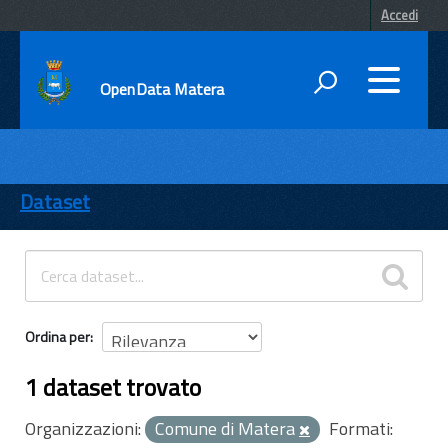
Accedi
OpenData Matera
DATI
ENTI
Dataset
TEMI
INFORMAZIONI
Ordina per
1 dataset trovato
Organizzazioni:
Comune di Matera
Formati: