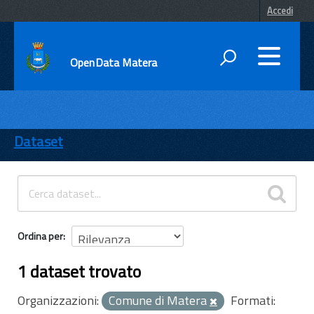
Accedi
OpenData Matera
DATI
ENTI
Dataset
TEMI
INFORMAZIONI
Ordina per
1 dataset trovato
Organizzazioni:
Comune di Matera
Formati: