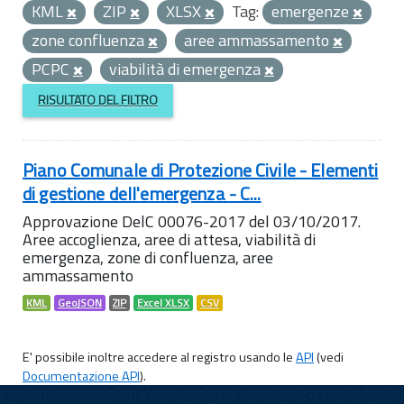
KML
ZIP
XLSX
Tag:
emergenze
zone confluenza
aree ammassamento
PCPC
viabilità di emergenza
RISULTATO DEL FILTRO
Piano Comunale di Protezione Civile - Elementi
di gestione dell'emergenza - C...
Approvazione DelC 00076-2017 del 03/10/2017.
Aree accoglienza, aree di attesa, viabilità di
emergenza, zone di confluenza, aree
ammassamento
KML
GeoJSON
ZIP
Excel XLSX
CSV
E' possibile inoltre accedere al registro usando le
API
(vedi
Documentazione API
).