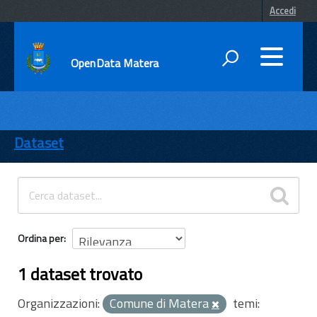
Accedi
OpenData Matera
DATI
ENTI
Dataset
TEMI
INFORMAZIONI
Ordina per
1 dataset trovato
Organizzazioni:
Comune di Matera
temi: