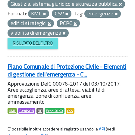
Giustizia, sistema giuridico e sicurezza pubblica
Formati:
KML
CSV
Tag:
emergenze
edifici strategici
PCPC
viabilità di emergenza
RISULTATO DEL FILTRO
Piano Comunale di Protezione Civile - Elementi
di gestione dell'emergenza - C...
Approvazione DelC 00076-2017 del 03/10/2017.
Aree accoglienza, aree di attesa, viabilità di
emergenza, zone di confluenza, aree
ammassamento
KML
GeoJSON
ZIP
Excel XLSX
CSV
E' possibile inoltre accedere al registro usando le
API
(vedi