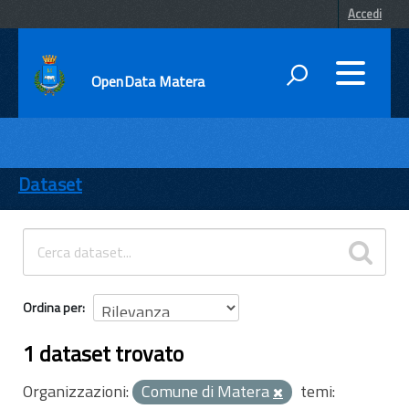
Accedi
OpenData Matera
DATI
ENTI
Dataset
TEMI
INFORMAZIONI
Ordina per
1 dataset trovato
Organizzazioni:
Comune di Matera
temi: