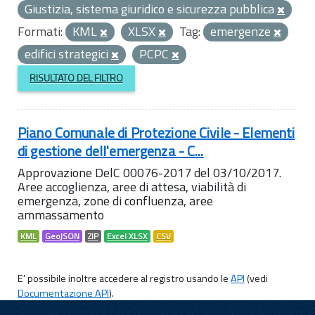
Giustizia, sistema giuridico e sicurezza pubblica
Formati:
KML
XLSX
Tag:
emergenze
edifici strategici
PCPC
RISULTATO DEL FILTRO
Piano Comunale di Protezione Civile - Elementi
di gestione dell'emergenza - C...
Approvazione DelC 00076-2017 del 03/10/2017.
Aree accoglienza, aree di attesa, viabilità di
emergenza, zone di confluenza, aree
ammassamento
KML
GeoJSON
ZIP
Excel XLSX
CSV
E' possibile inoltre accedere al registro usando le
API
(vedi
Documentazione API
).