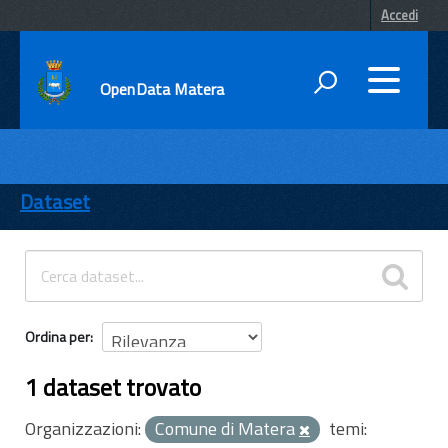
Accedi
OpenData Matera
DATI
ENTI
Dataset
TEMI
INFORMAZIONI
Ordina per
1 dataset trovato
Organizzazioni:
Comune di Matera
temi: