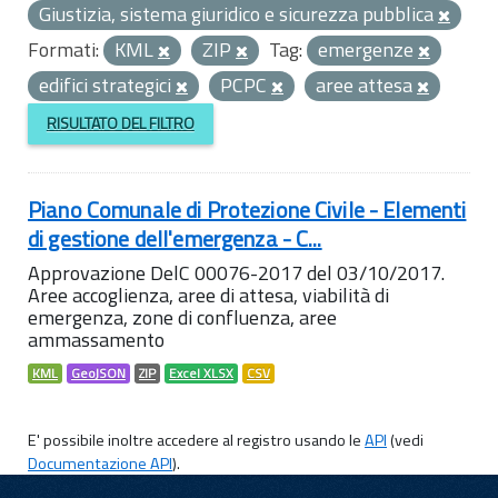
Giustizia, sistema giuridico e sicurezza pubblica
Formati:
KML
ZIP
Tag:
emergenze
edifici strategici
PCPC
aree attesa
RISULTATO DEL FILTRO
Piano Comunale di Protezione Civile - Elementi
di gestione dell'emergenza - C...
Approvazione DelC 00076-2017 del 03/10/2017.
Aree accoglienza, aree di attesa, viabilità di
emergenza, zone di confluenza, aree
ammassamento
KML
GeoJSON
ZIP
Excel XLSX
CSV
E' possibile inoltre accedere al registro usando le
API
(vedi
Documentazione API
).