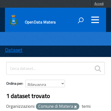
Accedi
OpenData Matera
DATI
ENTI
Dataset
TEMI
INFORMAZIONI
Ordina per
1 dataset trovato
Organizzazioni:
Comune di Matera
temi: