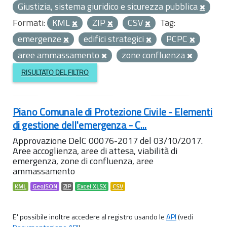
Giustizia, sistema giuridico e sicurezza pubblica
Formati:
KML
ZIP
CSV
Tag:
emergenze
edifici strategici
PCPC
aree ammassamento
zone confluenza
RISULTATO DEL FILTRO
Piano Comunale di Protezione Civile - Elementi
di gestione dell'emergenza - C...
Approvazione DelC 00076-2017 del 03/10/2017.
Aree accoglienza, aree di attesa, viabilità di
emergenza, zone di confluenza, aree
ammassamento
KML
GeoJSON
ZIP
Excel XLSX
CSV
E' possibile inoltre accedere al registro usando le
API
(vedi