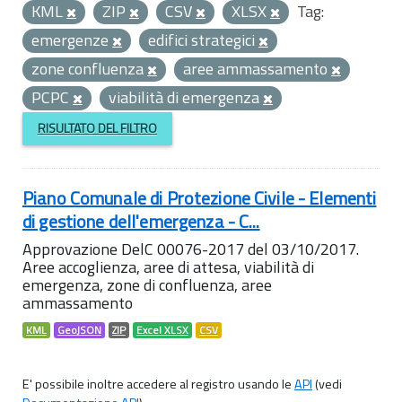
KML
ZIP
CSV
XLSX
Tag:
emergenze
edifici strategici
zone confluenza
aree ammassamento
PCPC
viabilità di emergenza
RISULTATO DEL FILTRO
Piano Comunale di Protezione Civile - Elementi
di gestione dell'emergenza - C...
Approvazione DelC 00076-2017 del 03/10/2017.
Aree accoglienza, aree di attesa, viabilità di
emergenza, zone di confluenza, aree
ammassamento
KML
GeoJSON
ZIP
Excel XLSX
CSV
E' possibile inoltre accedere al registro usando le
API
(vedi