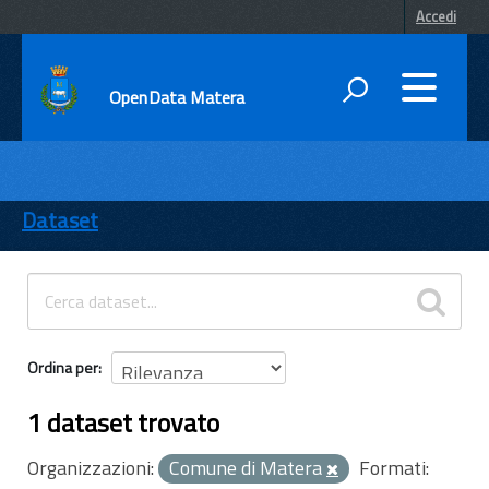
Accedi
OpenData Matera
DATI
ENTI
Dataset
TEMI
INFORMAZIONI
Ordina per
1 dataset trovato
Organizzazioni:
Comune di Matera
Formati: