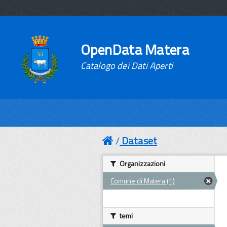
OpenData Matera
Catalogo dei Dati Aperti
Dataset
Organizzazioni
Comune di Matera (1)
temi