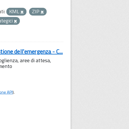
ti:
KML
ZIP
rategici
tione dell'emergenza - C...
lienza, aree di attesa,
amento
one API
).