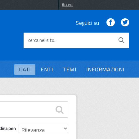
Accedi
Facebook
Twi
Seguici su
cerca nel sito
DATI
ENTI
TEMI
INFORMAZIONI
dina per