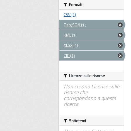
Formati
CSV (1)
GeoJSON (1)
KML (1)
XLSX (1)
ZIP (1)
Licenze sulle risorse
Non ci sono Licenze sulle
risorse che
corrispondono a questa
ricerca
Sottotemi