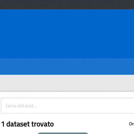
1 dataset trovato
Or