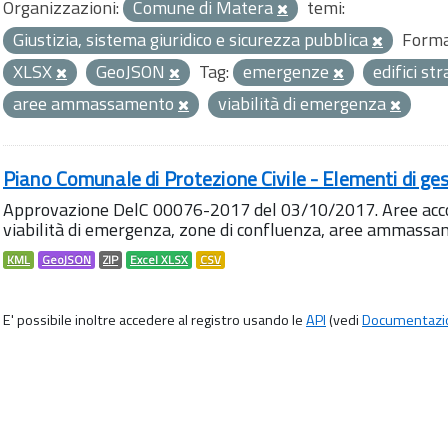
Organizzazioni:
Comune di Matera
temi:
Giustizia, sistema giuridico e sicurezza pubblica
Forma
XLSX
GeoJSON
Tag:
emergenze
edifici st
aree ammassamento
viabilità di emergenza
Piano Comunale di Protezione Civile - Elementi di ges
Approvazione DelC 00076-2017 del 03/10/2017. Aree accog
viabilità di emergenza, zone di confluenza, aree ammass
KML
GeoJSON
ZIP
Excel XLSX
CSV
E' possibile inoltre accedere al registro usando le
API
(vedi
Documentazi