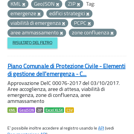
KML
GeoJSON
ZIP
Tag:
emergenze
edifici strategici
viabilità di emergenza
PCPC
aree ammassamento
zone confluenza
RISULTATO DEL FILTRO
Piano Comunale di Protezione Civile - Elementi
di gestione dell'emergenza - C...
Approvazione DelC 00076-2017 del 03/10/2017.
Aree accoglienza, aree di attesa, viabilità di
emergenza, zone di confluenza, aree
ammassamento
KML
GeoJSON
ZIP
Excel XLSX
CSV
E' possibile inoltre accedere al registro usando le
API
(vedi