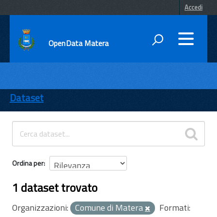
Accedi
OpenData Matera
DATI
ENTI
Dataset
TEMI
INFORMAZIONI
Ordina per
1 dataset trovato
Organizzazioni:
Comune di Matera
Formati: