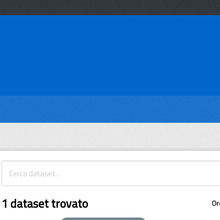
1 dataset trovato
Or