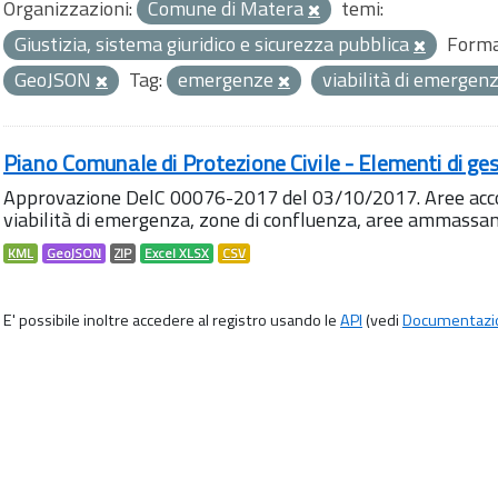
Organizzazioni:
Comune di Matera
temi:
Giustizia, sistema giuridico e sicurezza pubblica
Forma
GeoJSON
Tag:
emergenze
viabilità di emergen
Piano Comunale di Protezione Civile - Elementi di ges
Approvazione DelC 00076-2017 del 03/10/2017. Aree accog
viabilità di emergenza, zone di confluenza, aree ammass
KML
GeoJSON
ZIP
Excel XLSX
CSV
E' possibile inoltre accedere al registro usando le
API
(vedi
Documentazi