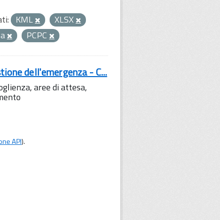
ti:
KML
XLSX
za
PCPC
tione dell'emergenza - C...
lienza, aree di attesa,
amento
one API
).