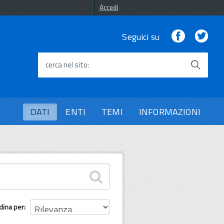
Accedi
Facebook
Twi
Seguici su
cerca nel sito
DATI
ENTI
TEMI
INFORMAZIONI
dina per