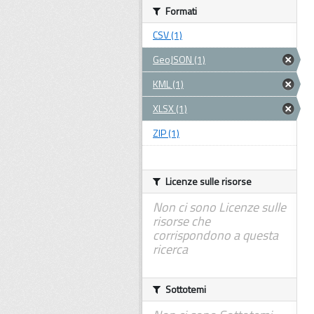
Formati
CSV (1)
GeoJSON (1)
KML (1)
XLSX (1)
ZIP (1)
Licenze sulle risorse
Non ci sono Licenze sulle
risorse che
corrispondono a questa
ricerca
Sottotemi