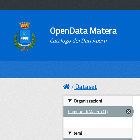
OpenData Matera
Catalogo dei Dati Aperti
Dataset
Organizzazioni
Comune di Matera (1)
temi