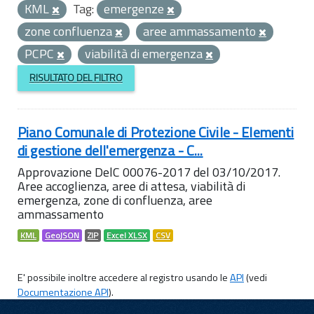
KML
Tag:
emergenze
zone confluenza
aree ammassamento
PCPC
viabilità di emergenza
RISULTATO DEL FILTRO
Piano Comunale di Protezione Civile - Elementi
di gestione dell'emergenza - C...
Approvazione DelC 00076-2017 del 03/10/2017.
Aree accoglienza, aree di attesa, viabilità di
emergenza, zone di confluenza, aree
ammassamento
KML
GeoJSON
ZIP
Excel XLSX
CSV
E' possibile inoltre accedere al registro usando le
API
(vedi
Documentazione API
).