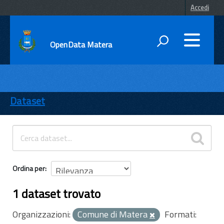
Accedi
OpenData Matera
DATI
ENTI
Dataset
TEMI
INFORMAZIONI
Ordina per
1 dataset trovato
Organizzazioni:
Comune di Matera
Formati: