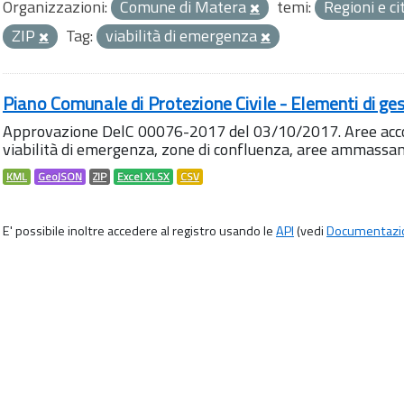
Organizzazioni:
Comune di Matera
temi:
Regioni e ci
ZIP
Tag:
viabilità di emergenza
Piano Comunale di Protezione Civile - Elementi di ges
Approvazione DelC 00076-2017 del 03/10/2017. Aree accog
viabilità di emergenza, zone di confluenza, aree ammass
KML
GeoJSON
ZIP
Excel XLSX
CSV
E' possibile inoltre accedere al registro usando le
API
(vedi
Documentazi