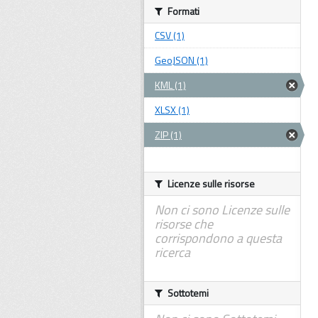
Formati
CSV (1)
GeoJSON (1)
KML (1)
XLSX (1)
ZIP (1)
Licenze sulle risorse
Non ci sono Licenze sulle
risorse che
corrispondono a questa
ricerca
Sottotemi