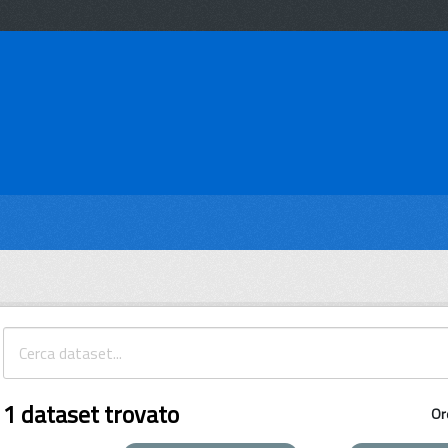
1 dataset trovato
Or