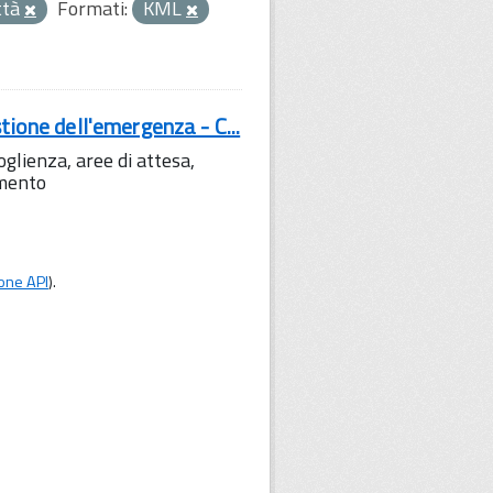
ttà
Formati:
KML
tione dell'emergenza - C...
lienza, aree di attesa,
amento
one API
).