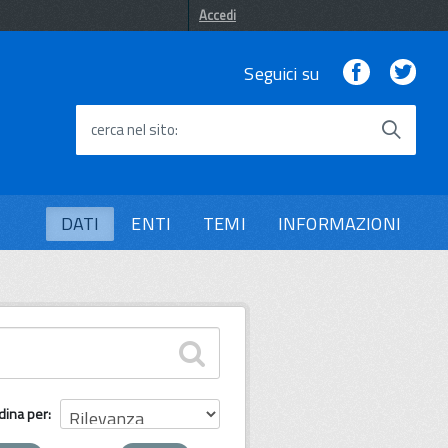
Accedi
Facebook
Twi
Seguici su
cerca nel sito
DATI
ENTI
TEMI
INFORMAZIONI
dina per