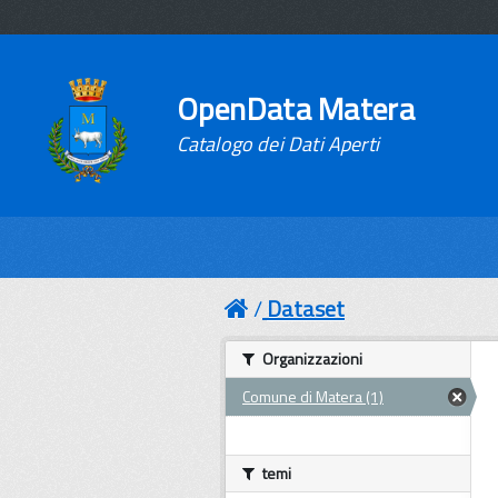
OpenData Matera
Catalogo dei Dati Aperti
Dataset
Organizzazioni
Comune di Matera (1)
temi