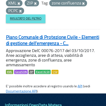
KML
ZIP
Tag:
zone confluenza
PCPC
RISULTATO DEL FILTRO
Piano Comunale di Protezione Civile - Elementi
di gestione dell'emergenza - C...
Approvazione DelC 00076-2017 del 03/10/2017.
Aree accoglienza, aree di attesa, viabilità di
emergenza, zone di confluenza, aree
ammassamento
KML
GeoJSON
ZIP
Excel XLSX
CSV
E' possibile inoltre accedere al registro usando le
API
(vedi
Documentazione API
).
Informazioni OpenData Matera