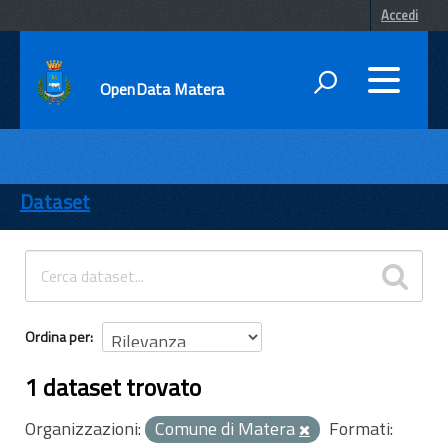
Accedi
OpenData Matera
DATI
ENTI
Dataset
TEMI
INFORMAZIONI
Ordina per
1 dataset trovato
Organizzazioni:
Comune di Matera
Formati: