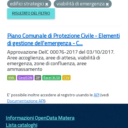
edifici strategici
viabilità di emergenza
RISULTATO DEL FILTRO
Piano Comunale di Protezione Civile - Elementi
di gestione dell'emergenza - C...
Approvazione DelC 00076-2017 del 03/10/2017.
Aree accoglienza, aree di attesa, viabilità di
emergenza, zone di confluenza, aree
ammassamento
KML
GeoJSON
ZIP
Excel XLSX
CSV
E' possibile inoltre accedere al registro usando le
API
(vedi
Documentazione API
).
Informazioni OpenData Matera
Lista cataloghi