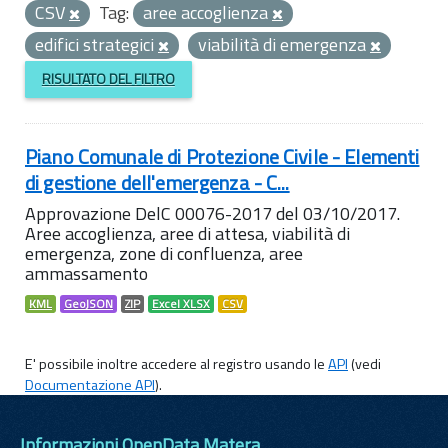
CSV
Tag:
aree accoglienza
edifici strategici
viabilità di emergenza
RISULTATO DEL FILTRO
Piano Comunale di Protezione Civile - Elementi
di gestione dell'emergenza - C...
Approvazione DelC 00076-2017 del 03/10/2017.
Aree accoglienza, aree di attesa, viabilità di
emergenza, zone di confluenza, aree
ammassamento
KML
GeoJSON
ZIP
Excel XLSX
CSV
E' possibile inoltre accedere al registro usando le
API
(vedi
Documentazione API
).
Informazioni OpenData Matera