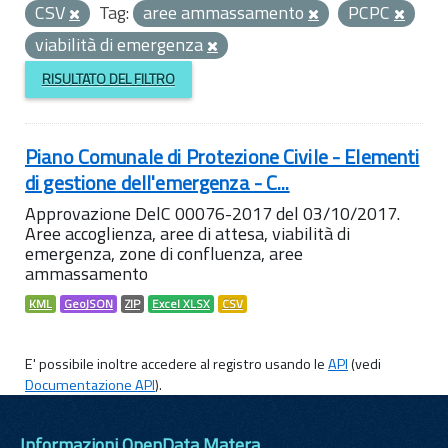
CSV
Tag:
aree ammassamento
PCPC
viabilità di emergenza
RISULTATO DEL FILTRO
Piano Comunale di Protezione Civile - Elementi
di gestione dell'emergenza - C...
Approvazione DelC 00076-2017 del 03/10/2017.
Aree accoglienza, aree di attesa, viabilità di
emergenza, zone di confluenza, aree
ammassamento
KML
GeoJSON
ZIP
Excel XLSX
CSV
E' possibile inoltre accedere al registro usando le
API
(vedi
Documentazione API
).
Informazioni OpenData Matera