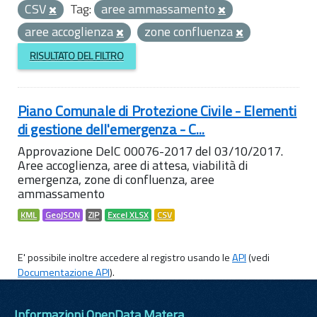
CSV
Tag:
aree ammassamento
aree accoglienza
zone confluenza
RISULTATO DEL FILTRO
Piano Comunale di Protezione Civile - Elementi
di gestione dell'emergenza - C...
Approvazione DelC 00076-2017 del 03/10/2017.
Aree accoglienza, aree di attesa, viabilità di
emergenza, zone di confluenza, aree
ammassamento
KML
GeoJSON
ZIP
Excel XLSX
CSV
E' possibile inoltre accedere al registro usando le
API
(vedi
Documentazione API
).
Informazioni OpenData Matera