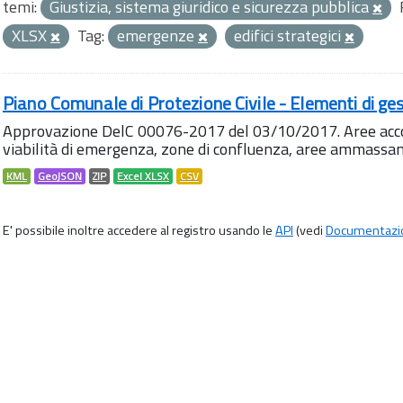
temi:
Giustizia, sistema giuridico e sicurezza pubblica
XLSX
Tag:
emergenze
edifici strategici
Piano Comunale di Protezione Civile - Elementi di ges
Approvazione DelC 00076-2017 del 03/10/2017. Aree accog
viabilità di emergenza, zone di confluenza, aree ammass
KML
GeoJSON
ZIP
Excel XLSX
CSV
E' possibile inoltre accedere al registro usando le
API
(vedi
Documentazi