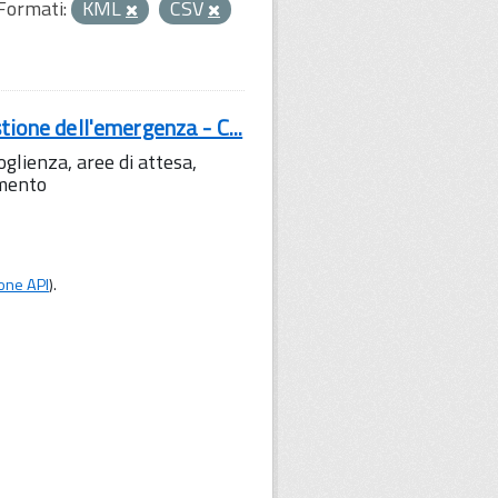
Formati:
KML
CSV
tione dell'emergenza - C...
lienza, aree di attesa,
amento
one API
).