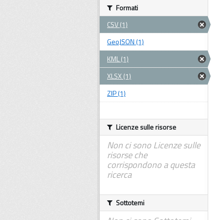
Formati
CSV (1)
GeoJSON (1)
KML (1)
XLSX (1)
ZIP (1)
Licenze sulle risorse
Non ci sono Licenze sulle
risorse che
corrispondono a questa
ricerca
Sottotemi