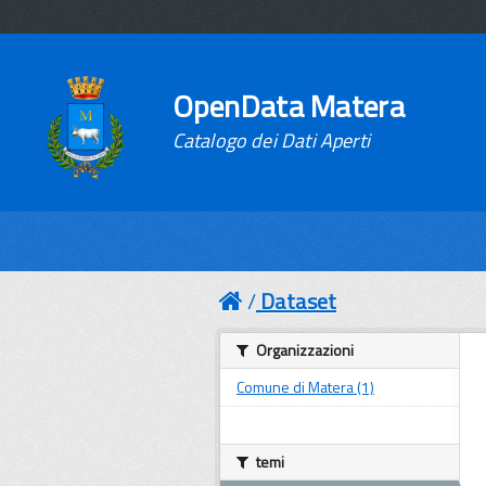
OpenData Matera
Catalogo dei Dati Aperti
Dataset
Organizzazioni
Comune di Matera (1)
temi