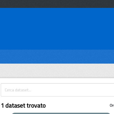
1 dataset trovato
Or