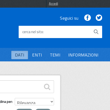
Accedi
Facebook
Twi
Seguici su
cerca nel sito
DATI
ENTI
TEMI
INFORMAZIONI
dina per